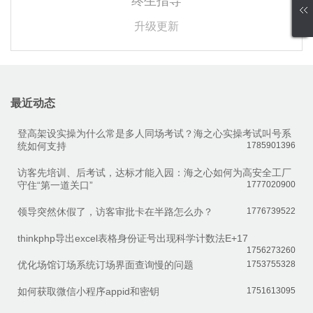
终生指导
升级更新
最近动态
登高架设实操为什么常是多人同场考试？海之心实操考试叫号系
统如何支持
1785901396
访客先培训、后考试，达标才能入园：海之心如何为高安全工厂
守住“第一道关口”
1777020900
领导突然休假了，访客审批卡在半路怎么办？
1776739522
thinkphp导出excel表格身份证号出现科学计数法E+17
1756273260
优化场馆订场系统订场界面查询慢的问题
1753755328
如何获取微信小程序appid和密钥
1751613095