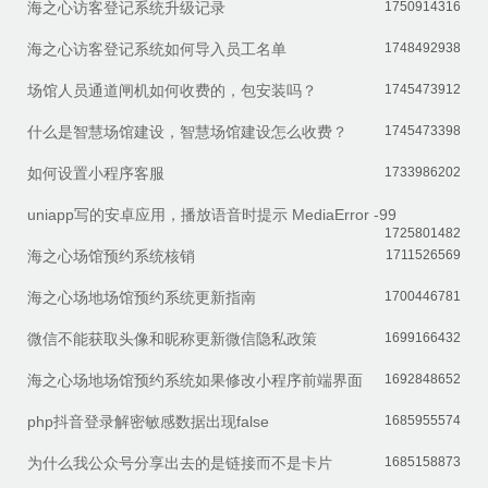
海之心访客登记系统升级记录
1750914316
海之心访客登记系统如何导入员工名单
1748492938
场馆人员通道闸机如何收费的，包安装吗？
1745473912
什么是智慧场馆建设，智慧场馆建设怎么收费？
1745473398
如何设置小程序客服
1733986202
uniapp写的安卓应用，播放语音时提示 MediaError -99
1725801482
海之心场馆预约系统核销
1711526569
海之心场地场馆预约系统更新指南
1700446781
微信不能获取头像和昵称更新微信隐私政策
1699166432
海之心场地场馆预约系统如果修改小程序前端界面
1692848652
php抖音登录解密敏感数据出现false
1685955574
为什么我公众号分享出去的是链接而不是卡片
1685158873