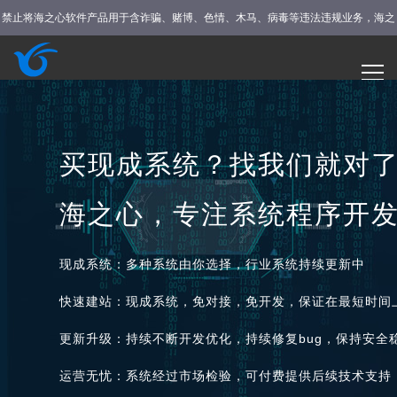
禁止将海之心软件产品用于含诈骗、赌博、色情、木马、病毒等违法违规业务，海之
心公司将对违规使用者封停其账号及安装更新海之心产品。
注册/登录
首页
应用
服务
合作
文章
运营合规指南
买现成系统？找我们就对
海之心，专注系统程序开
现成系统：多种系统由你选择，行业系统持续更新中
快速建站：现成系统，免对接，免开发，保证在最短时间
更新升级：持续不断开发优化，持续修复bug，保持安全
运营无忧：系统经过市场检验，可付费提供后续技术支持