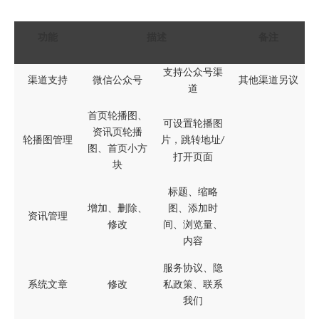
功能
描述
备注
支持公众号渠
渠道支持
微信公众号
其他渠道另议
道
首页轮播图、
可设置轮播图
资讯页轮播
轮播图管理
片，跳转地址
/
图、首页小方
打开页面
块
标题、缩略
增加、删除、
图、添加时
资讯管理
修改
间、浏览量、
内容
服务协议、隐
系统文章
修改
私政策、联系
我们