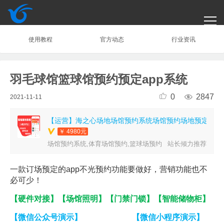
使用教程
官方动态
行业资讯
首页
应用
服务
合作
文章
运营合规指南
羽毛球馆篮球馆预约预定app系统
注册/登录

0

2847
2021-11-11
￥ 4980元
场馆预约系统,体育场馆预约,篮球场预约
站长倾力推荐
一款订场预定的app不光预约功能要做好，营销功能也不
必可少！
【硬件对接】【场馆照明】【门禁门锁】【智能储物柜】
【微信公众号演示】 【微信小程序演示】